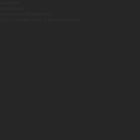
tionsplänen
tandsbauten
konstruktiven Brandschutz
ftliche Lösungen beim Tragwerksentwurf