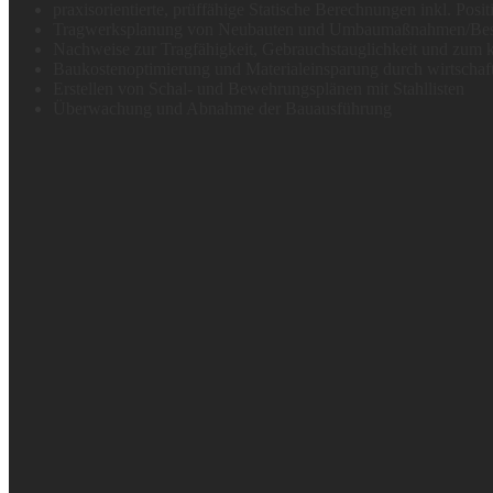
praxisorientierte, prüffähige Statische Berechnungen inkl. Posi
Tragwerksplanung von Neubauten und Umbaumaßnahmen/Bes
Nachweise zur Tragfähigkeit, Gebrauchstauglichkeit und zum 
Baukostenoptimierung und Materialeinsparung durch wirtscha
Erstellen von Schal- und Bewehrungsplänen mit Stahllisten
Überwachung und Abnahme der Bauausführung