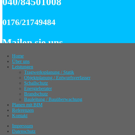
040/84501008
0176/21749484
Mailen sie uns
Home
info@az-bauingenieure.de
Über uns
Leistungen
Tragwerksplanung / Statik
Objektplanung / Entwurfsverfasser
Schallschutz
Energieberater
Home
Brandschutz
Über uns
Bauleitung / Bauüberwachung
Leistungen
Planen mit BIM
Tragwerksplanung / Statik
Referenzen
Objektplanung / Entwurfsverfasser
Kontakt
Schallschutz
Energieberater
Impressum
Brandschutz
Datenschutz
Bauleitung / Bauüberwachung