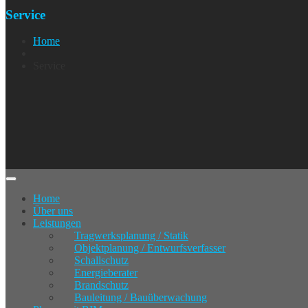
Service
Home
Service
Home
Über uns
Leistungen
Tragwerksplanung / Statik
Objektplanung / Entwurfsverfasser
Schallschutz
Energieberater
Brandschutz
Bauleitung / Bauüberwachung